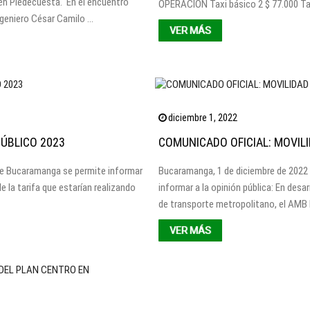
en Piedecuesta. En el encuentro
OPERACION Taxi básico 2 $ 77.000 Tax
ngeniero César Camilo …
VER MÁS
diciembre 1, 2022
PÚBLICO 2023
COMUNICADO OFICIAL: MOVIL
de Bucaramanga se permite informar
Bucaramanga, 1 de diciembre de 2022
e la tarifa que estarían realizando
informar a la opinión pública: En desa
de transporte metropolitano, el AMB
VER MÁS