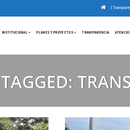
|
Transpare
INSTITUCIONAL
PLANES Y PROYECTOS
TRANSPARENCIA
ATENCIÓ
 TAGGED: TRAN