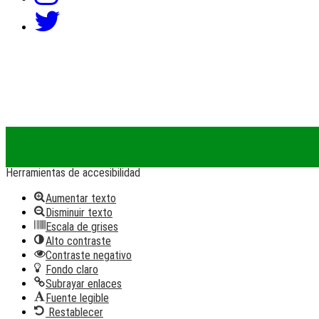
Términos y Condiciones de Uso |
Política de Tratamiento
de Datos Personales |
Política de derechos de autor |
Map
del Sitio
Ir al contenido
Abrir
barra
Herramientas de accesibilidad
de
herramientas
Aumentar texto
Disminuir texto
Escala de grises
Alto contraste
Contraste negativo
Fondo claro
Subrayar enlaces
Fuente legible
Restablecer