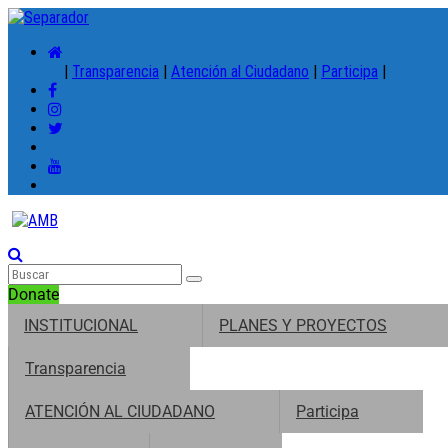
|
Transparencia
|
Atención al Ciudadano
|
Participa
|
Donate
INSTITUCIONAL
PLANES Y PROYECTOS
Transparencia
ATENCIÓN AL CIUDADANO
Participa