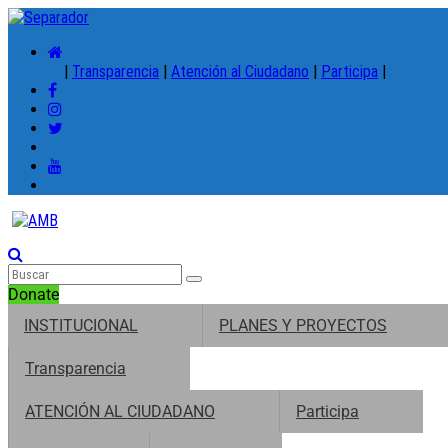
|
Transparencia
|
Atención al Ciudadano
|
Participa
|
Donate
INSTITUCIONAL
PLANES Y PROYECTOS
Transparencia
ATENCIÓN AL CIUDADANO
Participa