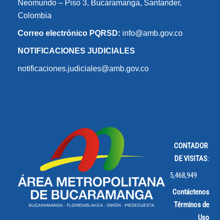
Neomundo – Piso 3, Bucaramanga, Santander,
Colombia
Correo electrónico PQRSD:
info@amb.gov.co
NOTIFICACIONES JUDICIALES
notificaciones.judiciales@amb.gov.co
CONTADOR
DE VISITAS
:
5,468,949
Contáctenos
Términos de
Uso