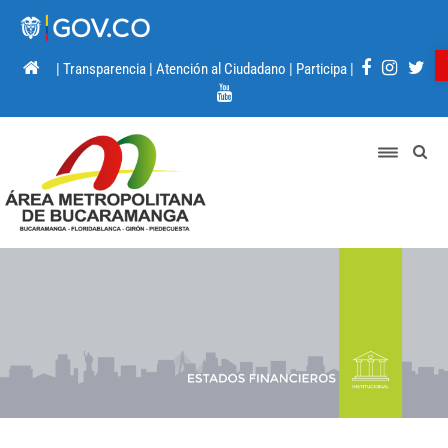
|
Transparencia
|
Atención al Ciudadano
|
Participa
|