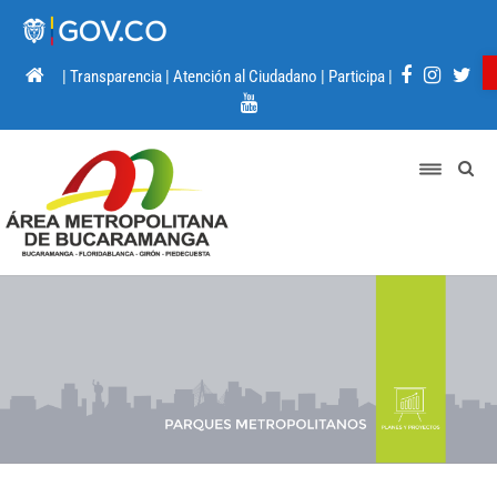
|
Transparencia
|
Atención al Ciudadano
|
Participa
|