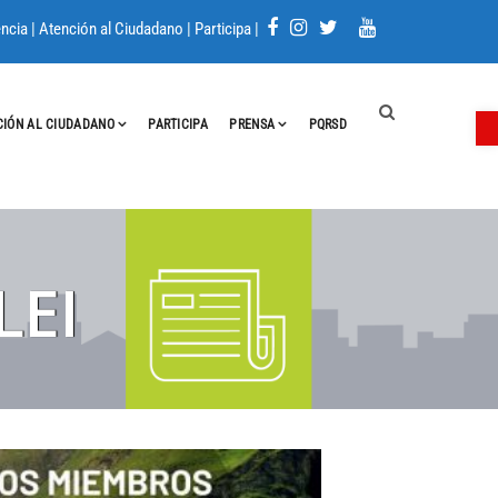
ncia
|
Atención al Ciudadano
|
Participa
|
A
CIÓN AL CIUDADANO
PARTICIPA
PRENSA
PQRSD
LEI