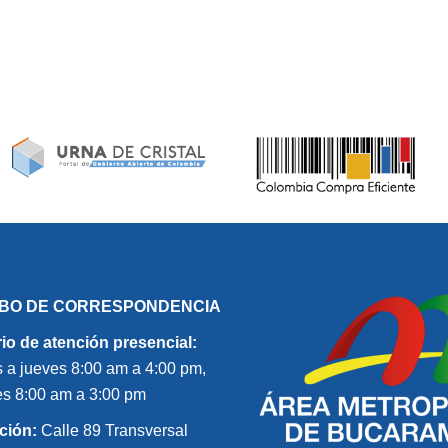
IBO DE CORRESPONDENCIA
io de atención presencial:
 a jueves 8:00 am a 4:00 pm,
es 8:00 am a 3:00 pm
ción:
Calle 89 Transversal