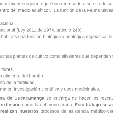
a y levante regular o que han regresado a su estado sa
dentro del medio acuático”. La función de la Fauna Silve
acional.
nacional (Ley 2811 de 1974, articulo 248).
bitats una función biológica y ecológica específica, su
uchas plantas de cultivo como silvestres que dependen t
 flores.
n alimento del hombre.
o de la fertilidad.
a en investigación científica y usos medicinales.
ana de Bucaramanga
se encarga de hacer los rescat
e extinción
como la del mono araña.
Este trabajo se 
ealizan nuestros
procesos de asistencia médico-veter