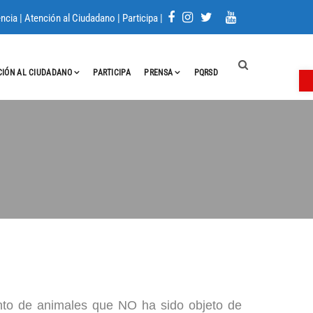
ncia
|
Atención al Ciudadano
|
Participa
|
A
CIÓN AL CIUDADANO
PARTICIPA
PRENSA
PQRSD
unto de animales que NO ha sido objeto de