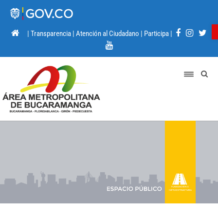
|
Transparencia
|
Atención al Ciudadano
|
Participa
|