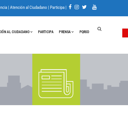
ncia
|
Atención al Ciudadano
|
Participa
|
A
CIÓN AL CIUDADANO
PARTICIPA
PRENSA
PQRSD