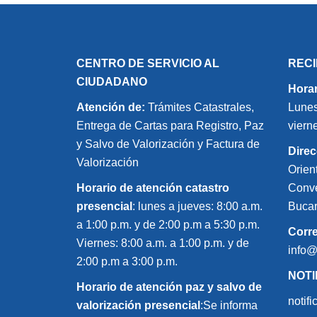
CENTRO DE SERVICIO AL
REC
CIUDADANO
Horar
Atención de:
Trámites Catastrales,
Lunes
Entrega de Cartas para Registro, Paz
viern
y Salvo de Valorización y Factura de
Direc
Valorización
Orien
Horario de atención catastro
Conve
presencial
: lunes a jueves: 8:00 a.m.
Bucar
a 1:00 p.m. y de 2:00 p.m a 5:30 p.m.
Corr
Viernes: 8:00 a.m. a 1:00 p.m. y de
info
2:00 p.m a 3:00 p.m.
NOTI
Horario de atención paz y salvo de
notif
valorización presencial
:Se informa