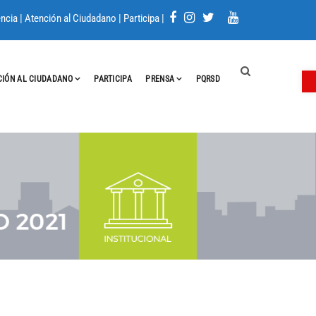
ncia
|
Atención al Ciudadano
|
Participa
|
A
CIÓN AL CIUDADANO
PARTICIPA
PRENSA
PQRSD