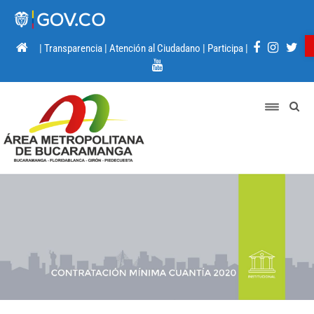
|
Transparencia
|
Atención al Ciudadano
|
Participa
|