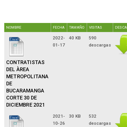
NOMBRE
FECHA
TAMAÑO
VISITAS
DESC
2022-
40 KB
590
01-17
descargas
CONTRATISTAS
DEL ÀREA
METROPOLITANA
DE
BUCARAMANGA
CORTE 30 DE
DICIEMBRE 2021
2021-
30 KB
532
10-26
descargas