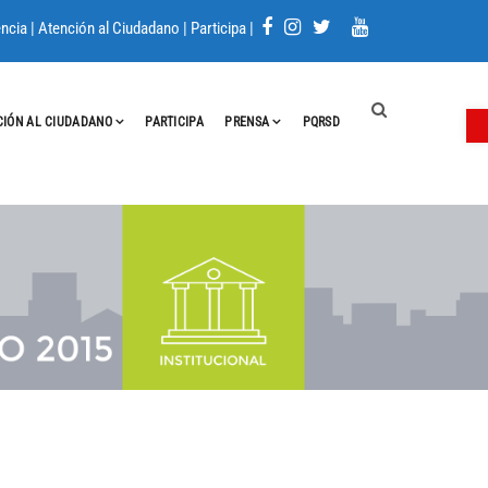
ncia
|
Atención al Ciudadano
|
Participa
|
A
CIÓN AL CIUDADANO
PARTICIPA
PRENSA
PQRSD